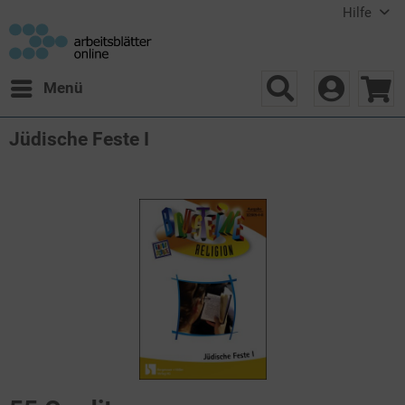
Hilfe
Menü
Jüdische Feste I