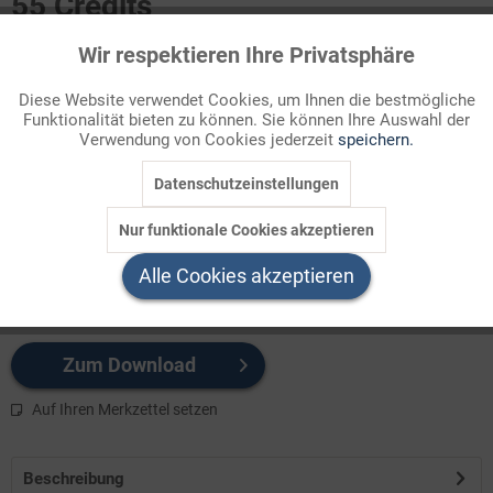
55 Credits
Für Sie als Mitglied entspricht dies 5,50 Euro.
Wir respektieren Ihre Privatsphäre
Aktiv
Funktionale
Themenbereich
Diese Website verwendet Cookies, um Ihnen die bestmögliche
Bibel
Funktionalität bieten zu können. Sie können Ihre Auswahl der
Inaktiv
Marketing
Verwendung von Cookies jederzeit
speichern.
Die Geschichte der Familien Bernstein und Gruber bildet den
Datenschutzeinstellungen
Inaktiv
Tracking
Rahmen für ausgewählte Schwerpunkte der jüdischen Feste. Es
ist sinnvoll, wiederholend bzw. ergänzend die Geschichten zu
Nur funktionale Cookies akzeptieren
Exodus und die Jona ...
Inaktiv
Service
Alle Cookies akzeptieren
Ihre Vorteile auf einen Blick >>
Zum Download
Auf Ihren Merkzettel setzen
Beschreibung