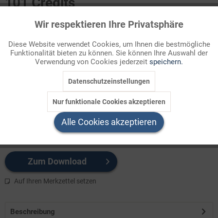
101 Credits
Für Sie als Mitglied entspricht dies 10,10 Euro.
Wir respektieren Ihre Privatsphäre
Aktiv
Funktionale
Themenbereich
Diese Website verwendet Cookies, um Ihnen die bestmögliche
Bibel
Funktionalität bieten zu können. Sie können Ihre Auswahl der
Inaktiv
Marketing
Verwendung von Cookies jederzeit
speichern.
In allen nachjüdischen Weltreligionen gibt es Heilige, Menschen,
Datenschutzeinstellungen
Inaktiv
Tracking
die in besonderer Weise Vorbilder, Lehrer, Bekenner oder
Märtyrer des Glaubens sind. Wofür sind Heilige gut? Sie sind
Nur funktionale Cookies akzeptieren
beispielhaft in i ...
Inaktiv
Service
Alle Cookies akzeptieren
Ihre Vorteile auf einen Blick >>
Zum Download
Auf Ihren Merkzettel setzen
Beschreibung