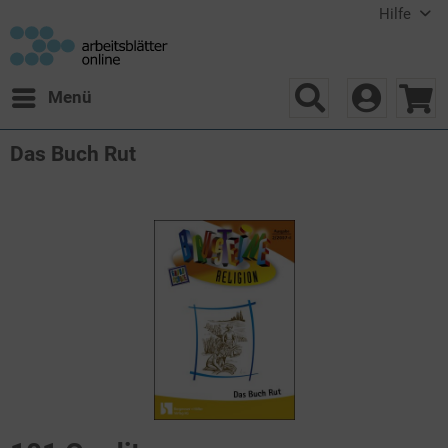
Hilfe
Menü
Das Buch Rut