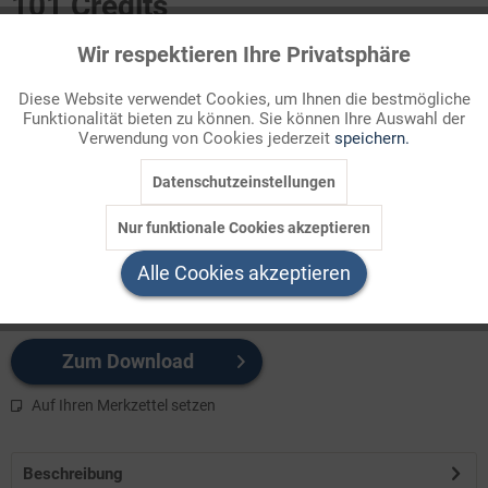
101 Credits
Für Sie als Mitglied entspricht dies 10,10 Euro.
Wir respektieren Ihre Privatsphäre
Aktiv
Funktionale
Themenbereich
Diese Website verwendet Cookies, um Ihnen die bestmögliche
Bibel
Funktionalität bieten zu können. Sie können Ihre Auswahl der
Inaktiv
Marketing
Verwendung von Cookies jederzeit
speichern.
Das Buch Rut der hebräischen Bibel gilt als Novelle. Sie erzählt
Datenschutzeinstellungen
Inaktiv
Tracking
von Noomi, Rut und ihrer Familie, die in die Fremde gehen, um
dort ein besseres Leben zu führen. Sie brechen auf im Glauben
Nur funktionale Cookies akzeptieren
und Vertrau ...
Inaktiv
Service
Alle Cookies akzeptieren
Ihre Vorteile auf einen Blick >>
Zum Download
Auf Ihren Merkzettel setzen
Beschreibung