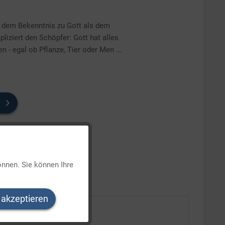
t dem Bekenntnis zu Gott als dem
iziert den Schöpfer: Gott hat alles
 - egal ob Pflanze, Tier oder Men ...
Aktiv
önnen. Sie können Ihre
Inaktiv
 akzeptieren
Inaktiv