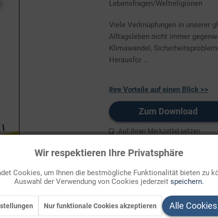
Lebensfragen/Weltreligionen
Viele Verknüpfungen in unserer gl
Alltagsleben nicht immer gegenwä
Klimawandel, Sicherheitsprobleme
Herausfor ...
Ihre Vorteile auf einen Blick >>
Zum Download
Auf Ihren Merkzettel setzen
Wir respektieren Ihre Privatsphäre
et Cookies, um Ihnen die bestmögliche Funktionalität bieten zu k
Auswahl der Verwendung von Cookies jederzeit
speichern.
Alle Cookies
stellungen
Nur funktionale Cookies akzeptieren
n I"