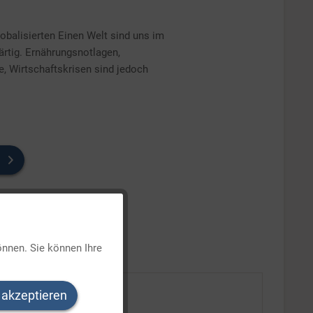
obalisierten Einen Welt sind uns im
rtig. Ernährungsnotlagen,
, Wirtschaftskrisen sind jedoch
Aktiv
önnen. Sie können Ihre
Inaktiv
 akzeptieren
Inaktiv