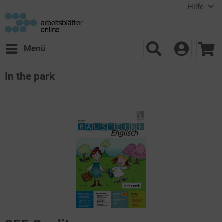
Hilfe
Menü
In the park