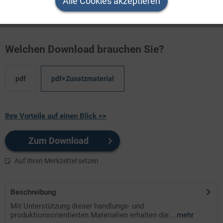
Alle Cookies akzeptieren
lebendigen Einblick in die Traditionen und Gebräuche, die an
typischen Fest- und Feiertagen in Gro ...
Welchen Download brauchen Sie?
pdf
pdf+Zusatzmaterial
Ihre Vorteile auf einen Blick >>
Zum Download
Auf Ihren Merkzettel setzen
Beschreibung
Mit Unterstützung dieser handlungs- und
produktionsorientierten Materialien erhalten die...
mehr