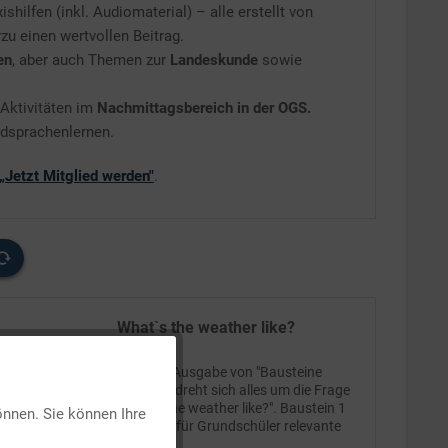
shilfen (inkl. Audiomaterial) – alle erstellt von
rzu einen wertvollen Beitrag.
en
, aber auch Themen zur
Landeskunde
sowie
 Aktivitäten im
Nachmittagsbereich in der OGS.
mdsprachenlernen.
„Jetzt Mitglied werden"
.
What`s the weather like?
In dieser Ausgabe von "Bausteine
Aktiv
Englisch" dreht sich alles um die Frage
"What's the weather like?". Baustein 1
önnen. Sie können Ihre
stellt das für Grundschüler relevante
Inaktiv
wetterspezifische Vokabular vor. In