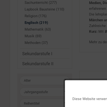
Sachunterricht (277)
Medien, Di
erfahrenen
Lapbook Bausteine (110)
Die lehrpl
Religion (176)
Märchen u
Englisch (219)
Zahlreiche
Mathematik (63)
Kurz:
Mit
B
Musik (69)
Mehr zu de
Methoden (37)
Sekundarstufe I
Sekundarstufe II
Alter
Funktionale
3-6 Jahre
Jahrgangsstufe
Diese Website verwend
1-4
Reihentitel
Marketing