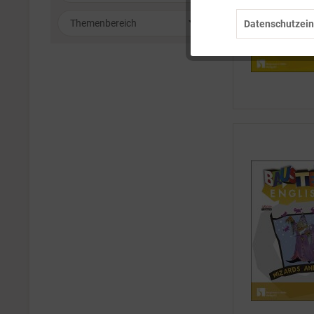
1-6
Bausteine Englisch
Themenbereich
Datenschutzein
Tracking
Die gute Stunde
Ich und meine Welt
Kultur und Gesellschaft
Service
Landeskunde
Lese- und Hörkompetenz
Märchen und Sagen
Natur und Umwelt
Rund ums Jahr
Sachthemen
Storytelling