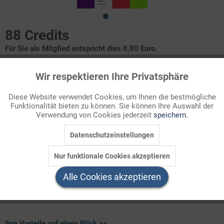
88 Credits
Für Sie als Mitglied entspricht dies 8,80 Euro.
Seitenanzahl
Wir respektieren Ihre Privatsphäre
Aktiv
Funktionale
12
Diese Website verwendet Cookies, um Ihnen die bestmögliche
Funktionalität bieten zu können. Sie können Ihre Auswahl der
Themenbereich
Inaktiv
Marketing
Verwendung von Cookies jederzeit
speichern.
Früher und heute, Natur und Umwelt
Datenschutzeinstellungen
Inaktiv
Tracking
Im Reich der Dinosaurier
Den Dinosauriern auf der Spur
Nur funktionale Cookies akzeptieren
Dinosaurierwelt
Inaktiv
Service
Stammbaum der Dinosaurier
Alle Cookies akzeptieren
Poster "Dinosaurier"
... und viele weitere Angebote!
Ihre Vorteile auf einen Blick >>