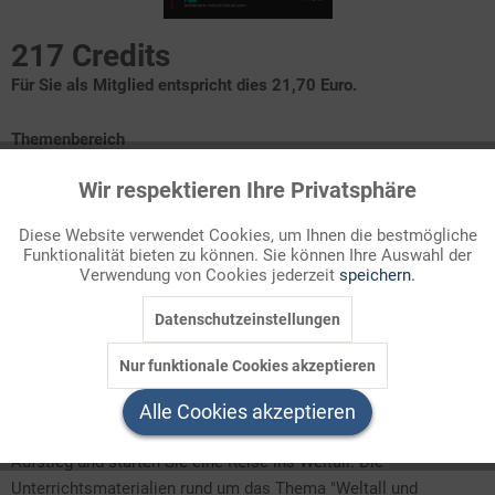
217 Credits
Für Sie als Mitglied entspricht dies 21,70 Euro.
Themenbereich
Natur und Umwelt
Wir respektieren Ihre Privatsphäre
Aktiv
Funktionale
Baustein 1: Der Mond - Begleiter der Erde
Diese Website verwendet Cookies, um Ihnen die bestmögliche
Baustein 2: Die Sonne - Licht- und Wärmequelle
Funktionalität bieten zu können. Sie können Ihre Auswahl der
Inaktiv
Marketing
Baustein 3: Unsere Planetenfamilie
Verwendung von Cookies jederzeit
speichern.
Baustein 4: Raketen, Raumschiffe und Astronauten
Baustein 5: Von den Sternbildern
Datenschutzeinstellungen
Inaktiv
Tracking
Baustein 6: Unterwegs im Weltraum
Baustein 7: Rund um das Universum
Nur funktionale Cookies akzeptieren
Inaktiv
Service
Ready for Take-off?
Alle Cookies akzeptieren
Wagen Sie mit Bausteine Grundschule den kometenhaften
Aufstieg und starten Sie eine Reise ins Weltall. Die
Unterrichtsmaterialien rund um das Thema "Weltall und