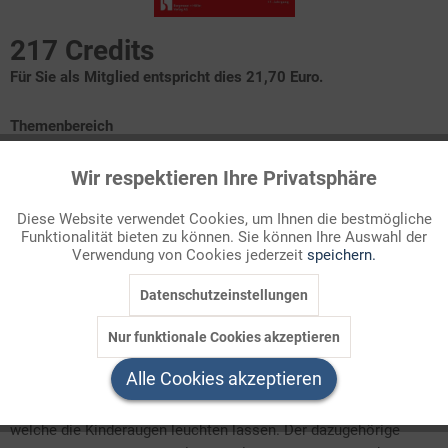
217 Credits
Für Sie als Mitglied entspricht dies 21,70 Euro.
Themenbereich
Jahreszeiten
Wir respektieren Ihre Privatsphäre
Aktiv
Funktionale
Baustein 1: Es ist Weihnachtszeit
Diese Website verwendet Cookies, um Ihnen die bestmögliche
Baustein 2: Wer knackt die Nuss
Funktionalität bieten zu können. Sie können Ihre Auswahl der
Inaktiv
Marketing
Baustein 3: Sternengeflüster
Verwendung von Cookies jederzeit
speichern.
Baustein 4: Vom Nikolaus
Baustein 5: Aus der Weihnachtsbäckerei
Baustein 6: Engelhaftes
Datenschutzeinstellungen
Inaktiv
Tracking
Baustein 7: Morgen kommt der Weihnachtsmann
Baustein 8: O Tannenbaum
Nur funktionale Cookies akzeptieren
Baustein 9: Spiel: Die frohe Botschaft
Inaktiv
Service
Alle Cookies akzeptieren
Was macht Weihnachten aus? Sicher sind es die Gechenke,
welche die Kinderaugen leuchten lassen. Der dazugehörige