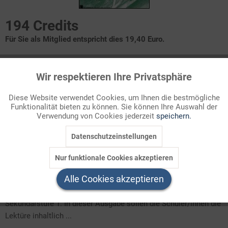
194 Credits
Für Sie als Mitglied entspricht dies 19,40 Euro.
Themenbereich
Wir respektieren Ihre Privatsphäre
Lektüre 7/8, Lektüre 9/10
Aktiv
Funktionale
Diese Website verwendet Cookies, um Ihnen die bestmögliche
Voreinstellung
Funktionalität bieten zu können. Sie können Ihre Auswahl der
Inaktiv
Marketing
Die Rahmengeschichte
Verwendung von Cookies jederzeit
speichern.
Die Spinne erscheint zum ersten Mal
Die Spinne ist wieder da
Datenschutzeinstellungen
Inaktiv
Tracking
Die Novelle
Weiterarbeit
Nur funktionale Cookies akzeptieren
Inaktiv
Service
Alle Cookies akzeptieren
Die schwarze Spinne" von Jeremias Gotthelf ist der Titel der
Loseblatt Publikation aus der Reihe :in Deutsch für die
Sekundarstufe 1. In dieser Ausgabe sollen die Schüler/innen die
Lektüre inhaltlich ...