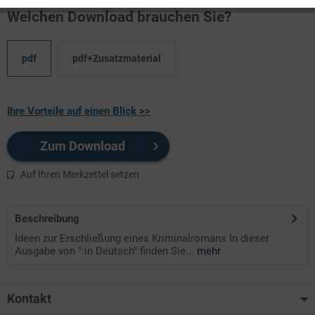
Welchen Download brauchen Sie?
pdf
pdf+Zusatzmaterial
Ihre Vorteile auf einen Blick >>
Zum Download
Auf Ihren Merkzettel setzen
Beschreibung
Ideen zur Erschließung eines Kriminalromans In dieser
Ausgabe von ":in Deutsch" finden Sie...
mehr
Kontakt