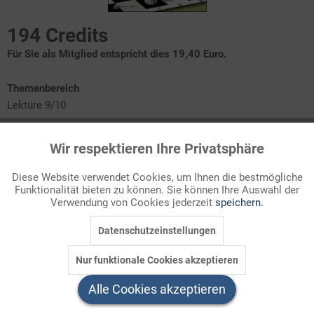
194 Credits
Für Sie als Mitglied entspricht dies 19,40 Euro.
Themenbereich
Lektüre 9/10
Annäherung
Wir respektieren Ihre Privatsphäre
Aktiv
Funktionale
Inhalt
Gestaltung
Diese Website verwendet Cookies, um Ihnen die bestmögliche
Reflexion
Funktionalität bieten zu können. Sie können Ihre Auswahl der
Inaktiv
Marketing
Verwendung von Cookies jederzeit
speichern.
Ideen zur Erschließung eines Kriminalromans
Datenschutzeinstellungen
Inaktiv
Tracking
In dieser Ausgabe von ":in Deutsch" finden Sie eine Fülle von
Nur funktionale Cookies akzeptieren
Materialien zur Bearbeitung von "Der Richter und sein Henker"
Inaktiv
Service
Alle Cookies akzeptieren
im Unterricht der ...