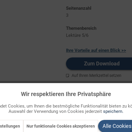
Seitenanzahl
3
Themenbereich
Lektüre 5/6
Ihre Vorteile auf einen Blick >>
Zum Download
Auf Ihren Merkzettel setzen
Wir respektieren Ihre Privatsphäre
et Cookies, um Ihnen die bestmögliche Funktionalität bieten zu k
Auswahl der Verwendung von Cookies jederzeit
speichern.
Alle Cookies
stellungen
Nur funktionale Cookies akzeptieren