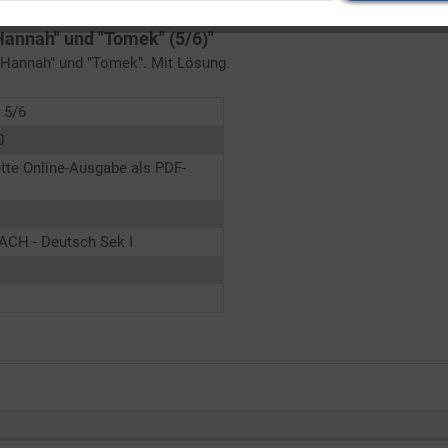
"Hannah" und "Tomek" (5/6)"
"Hannah" und "Tomek". Mit Lösung.
 5/6
0
tte Online-Ausgabe als PDF-
ACH - Deutsch Sek I