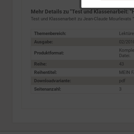
Mehr Details zu "Test und Klassenarbeit: 
Service
Test und Klassenarbeit zu Jean-Claude Mourlevats 
Themenbereich:
Lektüre
Ausgabe:
02/201
Komple
Produktformat:
Datei.
Reihe:
43
Reihentitel:
MEIN F
Downloadvariante:
pdf
Seitenanzahl:
3