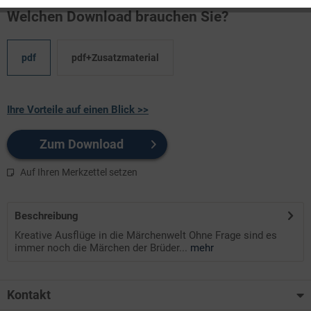
Welchen Download brauchen Sie?
pdf
pdf+Zusatzmaterial
Ihre Vorteile auf einen Blick >>
Zum Download
Auf Ihren Merkzettel setzen
Beschreibung
Kreative Ausflüge in die Märchenwelt Ohne Frage sind es
immer noch die Märchen der Brüder...
mehr
Kontakt