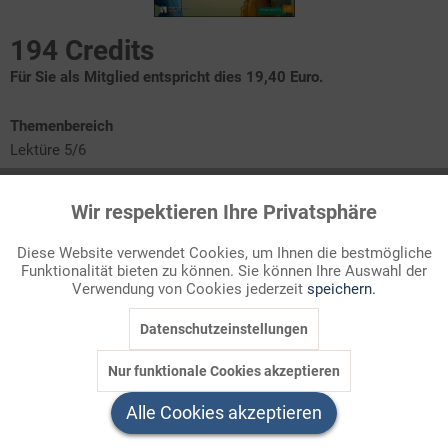
194 Credits
Für Sie als Mitglied entspricht dies 19,40 Euro.
Themenbereich
Lektüre 5/6
Vom Sammeln und Aufschreiben
Wir respektieren Ihre Privatsphäre
Aktiv
Funktionale
Vom Froschkönig
Märchentheater
Diese Website verwendet Cookies, um Ihnen die bestmögliche
Märchenmixtur
Funktionalität bieten zu können. Sie können Ihre Auswahl der
Inaktiv
Marketing
Verwendung von Cookies jederzeit
speichern.
Kreative Ausflüge in die Märchenwelt
Datenschutzeinstellungen
Inaktiv
Tracking
Ohne Frage sind es immer noch die Märchen der Brüder Grimm,
Nur funktionale Cookies akzeptieren
die die kindliche Sozialisation von früh an begleiten, auch wenn
Inaktiv
Service
Alle Cookies akzeptieren
sie heutzutage oft über ...