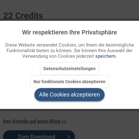
22 Credits
Für Sie als Mitglied entspricht dies 2,20 Euro.
Wir respektieren Ihre Privatsphäre
Aktiv
Funktionale
Seitenanzahl
Diese Website verwendet Cookies, um Ihnen die bestmögliche
3
Funktionalität bieten zu können. Sie können Ihre Auswahl der
Inaktiv
Marketing
Verwendung von Cookies jederzeit
speichern.
Themenbereich
Sachthemen
Datenschutzeinstellungen
Inaktiv
Tracking
Test und Klassenarbeit zum Thema "Argumentieren"
Nur funktionale Cookies akzeptieren
Inaktiv
Service
Alle Cookies akzeptieren
Test und Klassenarbeit zum Thema "Argumentieren". Mit
Lösung.
Ihre Vorteile auf einen Blick >>
Zum Download