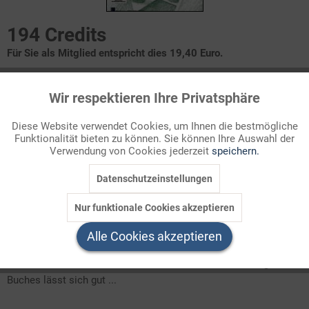
194 Credits
Für Sie als Mitglied entspricht dies 19,40 Euro.
Themenbereich
Wir respektieren Ihre Privatsphäre
Aktiv
Funktionale
Lektüre 9/10
Diese Website verwendet Cookies, um Ihnen die bestmögliche
Funktionalität bieten zu können. Sie können Ihre Auswahl der
Inaktiv
Marketing
Voreinstellung
Verwendung von Cookies jederzeit
speichern.
Charaktere
Novellenstruktur
Sprache
Datenschutzeinstellungen
Inaktiv
Tracking
Weiterarbeit, Vertiefung
Nur funktionale Cookies akzeptieren
Inaktiv
Service
Thematik und Sprache dieser Novelle liegen den Schülerinnen
Alle Cookies akzeptieren
und Schülern der Jahrgangsstufen 9 und 10 zunächst sicher
näher als die der klassischen Novellen. Auch der Umfang des
Buches lässt sich gut ...