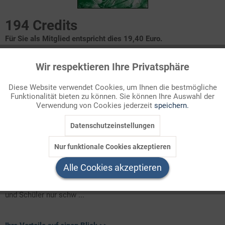
194 Credits
Für Sie als Mitglied entspricht dies 19,40 Euro.
Themenbereich
Wir respektieren Ihre Privatsphäre
Aktiv
Funktionale
Lektüre 7/8
Diese Website verwendet Cookies, um Ihnen die bestmögliche
Funktionalität bieten zu können. Sie können Ihre Auswahl der
Inaktiv
Marketing
Voreinstellung
Verwendung von Cookies jederzeit
speichern.
Ein Volk begehrt auf
Eine märchenhafte Geschichte
Datenschutzeinstellungen
Inaktiv
Tracking
Weiterarbeit
Nur funktionale Cookies akzeptieren
Inaktiv
Will man "Wilhelm Tell" in der Schule behandeln und zwar in der
Service
Alle Cookies akzeptieren
Mittelstufe, so müssen zunächst einige Hindernisse
überwunden werden. In erster Linie wäre die für die Schülerinnen
und Schüler nur schw ...