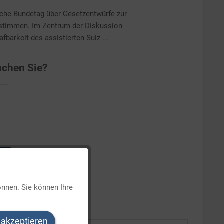
che Bundetag über Gesetzentwürfe zur
bstimmen. Im Zentrum der Diskussion
fbarkeit des assistierten Suiz ...
chen Sie?
Aktiv
önnen. Sie können Ihre
Inaktiv
 akzeptieren