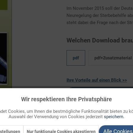
Im November 2015 soll der Deuts
Neuregelung der Sterbebehilfe a
steht dabei die Frage nach der Stra
Welchen Download brau
pdf
pdf+Zusatzmaterial
Ihre Vorteile auf einen Blick >>
Zum Download
Wir respektieren Ihre Privatsphäre
Auf Ihren Merkzettel setzen
et Cookies, um Ihnen die bestmögliche Funktionalität bieten zu k
Auswahl der Verwendung von Cookies jederzeit
speichern.
Alle Cookies
stellungen
Nur funktionale Cookies akzeptieren