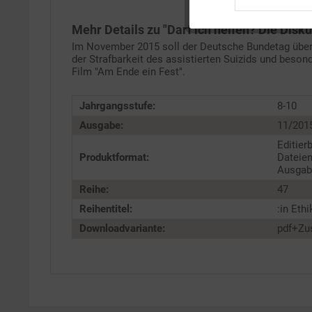
Tracking
Mehr Details zu "Darf ich helfen? Die Disk
Im November 2015 soll der Deutsche Bundetag über 
Service
der Strafbarkeit des assistierten Suizids und besond
Film "Am Ende ein Fest".
Jahrgangsstufe:
8-10
Ausgabe:
11/201
Editier
Produktformat:
Dateien
Ausgabe
Reihe:
47
Reihentitel:
:in Ethi
Downloadvariante:
pdf+Zu