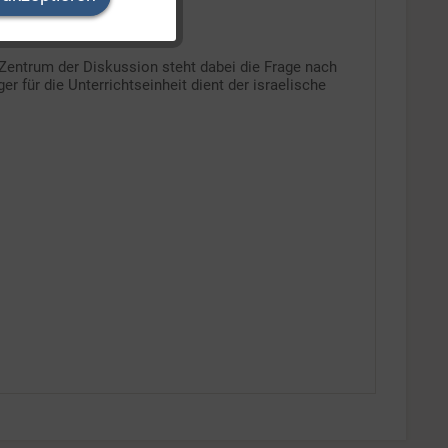
Inaktiv
Zentrum der Diskussion steht dabei die Frage nach
Inaktiv
r für die Unterrichtseinheit dient der israelische