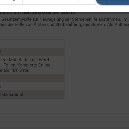
ussion um den assistierten Suizid"
Gesetzentwürfe zur Neuregelung der Sterbebehilfe abstimmen. Im 
ers die Rolle von Ärzten und Sterbehilfeorganisationen. Als Aufhänge
5
barer Materialteil als Word-
., Folien, Komplette Online-
 als PDF-Datei.
k
satzmaterial