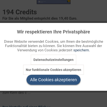
194 Credits
Für Sie als Mitglied entspricht dies 19,40 Euro.
Themenbereich
Wir respektieren Ihre Privatsphäre
Aktiv
Funktionale
Bibel
Diese Website verwendet Cookies, um Ihnen die bestmögliche
Funktionalität bieten zu können. Sie können Ihre Auswahl der
Inaktiv
Marketing
Gebote und Verbote
Verwendung von Cookies jederzeit
speichern.
Der Dekalog
Jesus und die Tora
Datenschutzeinstellungen
Inaktiv
Tracking
Auswirkungen des Dekalogs
Nur funktionale Cookies akzeptieren
Inaktiv
Bis heute sind die
Zehn Gebote
in alle gesellschaftlichen
Service
Alle Cookies akzeptieren
Vorstellungen von Gut und Böse eingeflossen. Aus diesem
Grund, aber vor allen Dingen, weil sie als jüdische Wurzeln auch
zum Kern des c ...