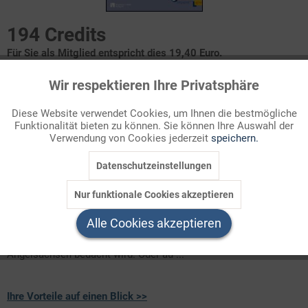
194 Credits
Für Sie als Mitglied entspricht dies 19,40 Euro.
Wir respektieren Ihre Privatsphäre
Themenbereich
Aktiv
Funktionale
Kirchengeschichte
Diese Website verwendet Cookies, um Ihnen die bestmögliche
Funktionalität bieten zu können. Sie können Ihre Auswahl der
Inaktiv
Marketing
Verwendung von Cookies jederzeit
speichern.
1. Mission als geschichtliches Ereignis
2. Keine Mission ohne biblisches Fundament
3. Mission (heute) bedeutet "Dialog"
Datenschutzeinstellungen
Inaktiv
Tracking
Nur funktionale Cookies akzeptieren
Mission ist kein evangelisches Unterrichtsthema. Im
Inaktiv
Service
Religionsunterricht taucht es entweder vorreformatorisch auf,
Alle Cookies akzeptieren
etwa wenn die Missionierung der Germanen, Iren oder
Angelsachsen bedacht wird. Oder au ...
Ihre Vorteile auf einen Blick >>