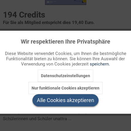
194 Credits
Für Sie als Mitglied entspricht dies 19,40 Euro.
Themenbereich
Wir respektieren Ihre Privatsphäre
Aktiv
Funktionale
Person
Diese Website verwendet Cookies, um Ihnen die bestmögliche
Funktionalität bieten zu können. Sie können Ihre Auswahl der
Inaktiv
Marketing
Luthers Wurzeln - zwischen Himmel und Hölle
Verwendung von Cookies jederzeit
speichern.
Anfänge der Reformation
Luthers reformatorische Entwicklung
Reformation und Gegenreformation
Datenschutzeinstellungen
Inaktiv
Tracking
Ideenbörse
Nur funktionale Cookies akzeptieren
Inaktiv
Service
Martin Luther ist ohne Zweifel eine der bedeutsamsten
Alle Cookies akzeptieren
kirchenhistorischen Personen der Kirchengeschichte.
Kirchengeschichte handelt von der Vergangenheit der für viele
Schülerinnen und Schüler unattra ...