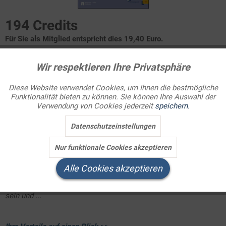
194 Credits
Für Sie als Mitglied entspricht dies 19,40 Euro.
Themenbereich
Wir respektieren Ihre Privatsphäre
Aktiv
Funktionale
Bibel
Diese Website verwendet Cookies, um Ihnen die bestmögliche
Funktionalität bieten zu können. Sie können Ihre Auswahl der
Inaktiv
Marketing
Jeder wird schuldig: Der Fall Jakob und Esau
Verwendung von Cookies jederzeit
speichern.
Rahab, die Überläuferin
Ein hinterhältiger Justizmord - Nabots Weinberg
Datenschutzeinstellungen
Inaktiv
Tracking
Massaker an Unschuldigen - Herodes' Kindermord
Nur funktionale Cookies akzeptieren
Inaktiv
Ein guter Krimi sollte von Beginn an fesseln,
sagt die
Service
Alle Cookies akzeptieren
Literaturkritikerin Beate Mainka.
Er sollte der Charakterisierung
von Opfer und Täter viel Raum geben, sorgfältig recherchiert
sein und ...