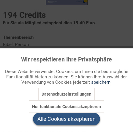
194 Credits
Für Sie als Mitglied entspricht dies 19,40 Euro.
Themenbereich
Bibel, Person
Wir respektieren Ihre Privatsphäre
Aktiv
Funktionale
1. Einführung
2. Didaktische Hinweise
Diese Website verwendet Cookies, um Ihnen die bestmögliche
3. Materialien (Nomen est omen; Mit Elija unterwegs; Elija
Funktionalität bieten zu können. Sie können Ihre Auswahl der
lebt weiter)
Inaktiv
Marketing
Verwendung von Cookies jederzeit
speichern.
Der Prophet
Elija
gehört zu den interessantesten Gestalten der
Datenschutzeinstellungen
Inaktiv
Tracking
Bibel. Obwohl im Alten Testament nur in sechs Kapiteln in den
Nur funktionale Cookies akzeptieren
beiden Königsbüchern von ihm erzählt wird, avancierte er im
Inaktiv
Service
frühen J ...
Alle Cookies akzeptieren
Welchen Download brauchen Sie?