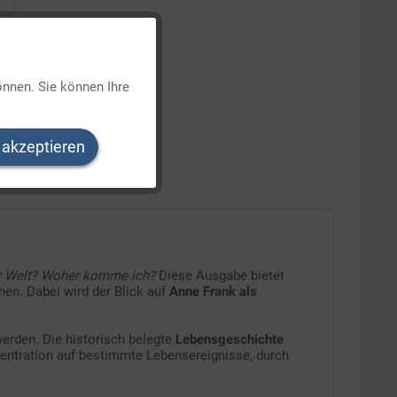
Aktiv
önnen. Sie können Ihre
Inaktiv
 akzeptieren
Inaktiv
Inaktiv
er Welt? Woher komme ich?
Diese Ausgabe bietet
hen. Dabei wird der Blick auf
Anne Frank als
erden. Die historisch belegte
Lebensgeschichte
entration auf bestimmte Lebensereignisse, durch