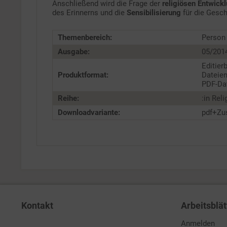
Anschließend wird die Frage der
religiösen Entwick
des Erinnerns und die
Sensibilisierung
für die Gesch
Themenbereich:
Person
Ausgabe:
05/201
Editier
Produktformat:
Dateien
PDF-Dat
Reihe:
:in Rel
Downloadvariante:
pdf+Zu
Kontakt
Arbeitsblät
Anmelden