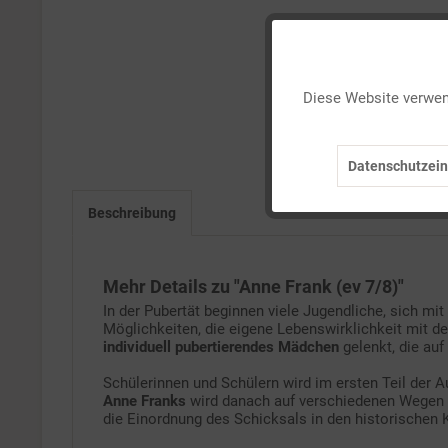
Funktionale
Diese Website verwend
Marketing
Datenschutzein
Tracking
Beschreibung
Service
Mehr Details zu "Anne Frank (ev 7/8)"
In der Pubertät beginnen viele Jugendliche, sich mi
Möglichkeiten, die eigene Lebenswirklichkeit mit d
individuell pubertierendes Mädchen
gelenkt, die auf
Schülerinnen und Schülern wird im ersten Teil der 
Anne Franks
wird danach auf verschiedenen Wegen e
die Einordnung des Schicksals in den historischen 