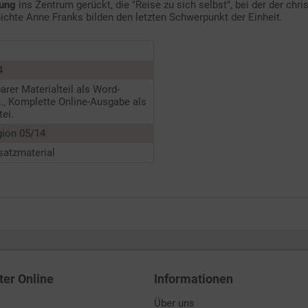
lung
ins Zentrum gerückt, die "Reise zu sich selbst", bei der der c
ichte Anne Franks bilden den letzten Schwerpunkt der Einheit.
4
barer Materialteil als Word-
., Komplette Online-Ausgabe als
ei.
igion 05/14
satzmaterial
ter Online
Informationen
Über uns