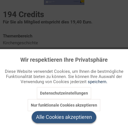
194 Credits
Für Sie als Mitglied entspricht dies 19,40 Euro.
Themenbereich
Kirchengeschichte
Wir respektieren Ihre Privatsphäre
Unerwartete Erfahrung: Ein fernes Land - ganz nah
Aktiv
Funktionale
Unversöhnliche Positionen: Wer ist im Recht?
Über den eigenen Schatten springen - gegen alle
Diese Website verwendet Cookies, um Ihnen die bestmögliche
Widerstände
Funktionalität bieten zu können. Sie können Ihre Auswahl der
Inaktiv
Marketing
Hoffen oder einmischen?
Verwendung von Cookies jederzeit
speichern.
Datenschutzeinstellungen
Inaktiv
Tracking
Der Konflikt in Palästina gehört zu den vielleicht
aussichtslosesten Auseinandersetzungen der Gegenwart.
Nur funktionale Cookies akzeptieren
Dieses Material wagt den Versuch, diesem Konflikt gerecht zu
Inaktiv
Service
werden - aus der Perspektive von A ...
Alle Cookies akzeptieren