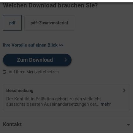
Welchen Download brauchen Sie?
pdf
pdf+Zusatzmaterial
Ihre Vorteile auf einen Blick >>
Zum Download
Auf Ihren Merkzettel setzen
Beschreibung
Der Konflikt in Palästina gehört zu den vielleicht
aussichtslosesten Auseinandersetzungen der...
mehr
Kontakt