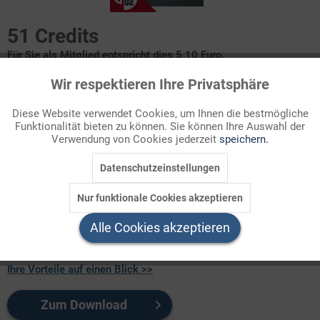
51 Credits
Für Sie als Mitglied entspricht dies 5,10 Euro.
Wir respektieren Ihre Privatsphäre
Aktiv
Funktionale
Seitenanzahl
7
Diese Website verwendet Cookies, um Ihnen die bestmögliche
Funktionalität bieten zu können. Sie können Ihre Auswahl der
Inaktiv
Marketing
Verwendung von Cookies jederzeit
speichern.
Der jüdische Krieg - Erklärvideo und Lückentext
Mein Programm - auf den Punkt gebracht
Datenschutzeinstellungen
Inaktiv
Tracking
Jesu Programm - auf den Punkt gebracht
Eine kunstvolle Komposition - Handlungsorte und deren
Bedeutung
Nur funktionale Cookies akzeptieren
Eine kunstvolle Komposition - Handlungsorte und deren
Inaktiv
Service
Bedeutung
Alle Cookies akzeptieren
Ihre Vorteile auf einen Blick >>
Zum Download