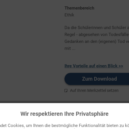
Themenbereich
Ethik
Da die Schülerinnen und Schüler a
Regel - abgesehen von Todesfälle
Gedanken an den (eigenen) Tod ve
mit ...
Ihre Vorteile auf einen Blick >>
Zum Download
Auf Ihren Merkzettel setzen
Wir respektieren Ihre Privatsphäre
et Cookies, um Ihnen die bestmögliche Funktionalität bieten zu k