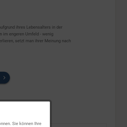
ufgrund ihres Lebensalters in der
n im engeren Umfeld - wenig
rlieren, setzt man ihrer Meinung nach
Aktiv
önnen. Sie können Ihre