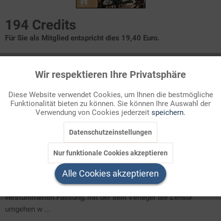
194 Credits
Für Sie als Mitglied entspricht dies 19,40 Euro.
Themenbereich
Wir respektieren Ihre Privatsphäre
Drama
Aktiv
Funktionale
Diese Website verwendet Cookies, um Ihnen die bestmögliche
Die Struktur des Dramas
Funktionalität bieten zu können. Sie können Ihre Auswahl der
Inaktiv
Marketing
Büchner und die Revolution
Verwendung von Cookies jederzeit
speichern.
Von der Verführbarkeit des Volkes
Träumende, Liebende oder Wahnsinnige? - Frauenbilder
Datenschutzeinstellungen
Inaktiv
Tracking
Inszenierungskonzepte
Staatliches Gewaltmonopol
Nur funktionale Cookies akzeptieren
Inaktiv
Service
Alle Cookies akzeptieren
"Dantons Tod"
ist das einzige von Georg Büchners Dramen, das
zu seinen Lebzeiten publiziert wurde; dies allerdings nur in einer
verstümmelten Fassung, mit der sein Verleger die Zensur
umgehen w ...