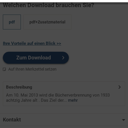
Welchen Download brauchen Sie?
pdf
pdf+Zusatzmaterial
Ihre Vorteile auf einen Blick >>
Zum Download
Auf Ihren Merkzettel setzen
Beschreibung
Am 10. Mai 2013 wird die Bücherverbrennung von 1933
achtzig Jahre alt . Das Ziel der...
mehr
Kontakt