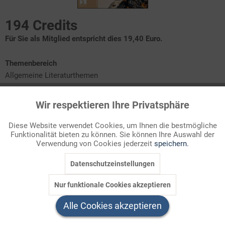
194 Credits
Für Sie als Mitglied entspricht dies 19,40 Euro.
Themenbereich
Allgemeine Literaturthemen
Wir respektieren Ihre Privatsphäre
Der 10. Mai 1933: Gedenken und Mahnung?!
Aktiv
Funktionale
Der 10. Mai 1933 im historischen Kontext
Hinweise zu den Recherchen
Diese Website verwendet Cookies, um Ihnen die bestmögliche
Aktualisierung: Früher Bücherverbrennung - heute Zensur?
Funktionalität bieten zu können. Sie können Ihre Auswahl der
Inaktiv
Marketing
Lernerfolgskontrolle
Verwendung von Cookies jederzeit
speichern.
Datenschutzeinstellungen
Inaktiv
Tracking
"Runde" Jahrestage von Gedenktagen führen in der Regel zu
vermehrten Aktivitäten, um die öffentliche Erinnerung an
Nur funktionale Cookies akzeptieren
wichtige historische Ereignisse wachzuhalten. Dieses Ziel
Inaktiv
Service
verfolgt auch diese fächerv ...
Alle Cookies akzeptieren