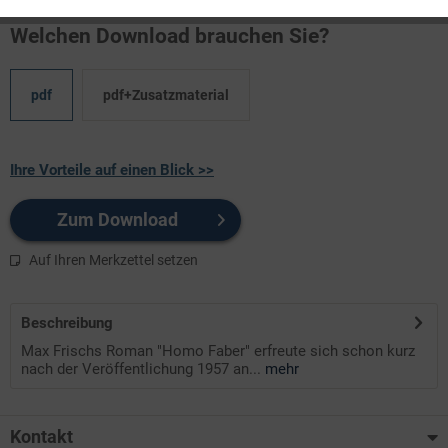
Welchen Download brauchen Sie?
pdf
pdf+Zusatzmaterial
Ihre Vorteile auf einen Blick >>
Zum Download
Auf Ihren Merkzettel setzen
Beschreibung
Max Frischs Roman "Homo Faber" erfreute sich schon kurz
nach der Veröffentlichung 1957 an...
mehr
Kontakt