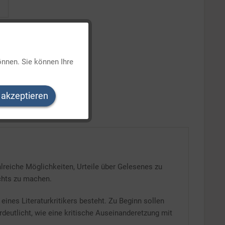
Aktiv
önnen. Sie können Ihre
Inaktiv
 akzeptieren
Inaktiv
Inaktiv
hlreiche Möglichkeiten, Urteile über Gelesenes zu
chts zu machen.
eines Literaturkritikers besteht. Zu Beginn sollen
rdeutlicht, wie eine kritische Auseinanderetzung mit