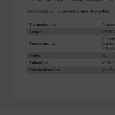
neuer Literatur funktionieren kann. Abschließend wi
Das Material beinhaltet
zwei farbige OHP-Folien
.
Themenbereich:
Allgeme
Ausgabe:
05/201
Editier
Produktformat:
Dateien
PDF-Dat
Reihe:
42
Reihentitel:
MEIN F
Downloadvariante:
pdf+Zu