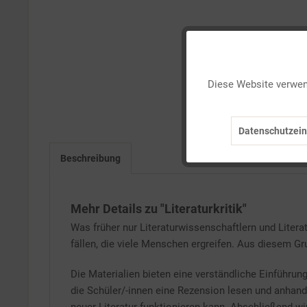
Funktionale
Diese Website verwend
Marketing
Datenschutzein
Tracking
Beschreibung
Service
Mehr Details zu "Literaturkritik"
Was früher nur Literaturwissenschaftlern und Literat
fällen, die viele Menschen ergreifen. Aus diesem Gru
Die Materialien bieten eine verständliche Einführung
die Schüler/-innen eine Rezension lesen und anhand