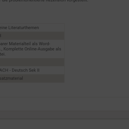
r die problemorientierte Rezension vorgestellt.
ine Literaturthemen
3
barer Materialteil als Word-
., Komplette Online-Ausgabe als
ei.
ACH - Deutsch Sek II
satzmaterial