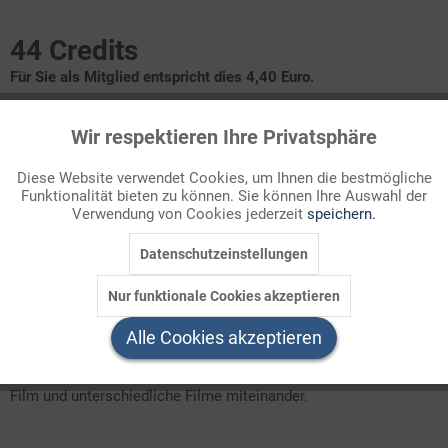
44 Credits
Für Sie als Mitglied entspricht dies 4,40 Euro.
Seitenanzahl
Wir respektieren Ihre Privatsphäre
Aktiv
Funktionale
6
Diese Website verwendet Cookies, um Ihnen die bestmögliche
Themenbereich
Funktionalität bieten zu können. Sie können Ihre Auswahl der
Inaktiv
Marketing
Verwendung von Cookies jederzeit
speichern.
Allgemeine Literaturthemen, Autoren
Datenschutzeinstellungen
Inaktiv
Tracking
Klausur mit Erwartungshorizont zum Literaturfilm Effi Briest
Vergleich von Roman und Film
Nur funktionale Cookies akzeptieren
Inaktiv
Service
Alle Cookies akzeptieren
Klausur mit Erwartungshorizont. Die Schüler analysieren eine
Filmszene aus Fassbinders "Effi Briest", vergleichen Roman mit
Film und unterschiedliche Filme miteinander.