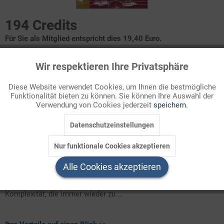
194 Credits
Für Sie als Mitglied entspricht dies 19,40 Euro.
Themenbereich
Wir respektieren Ihre Privatsphäre
Aktiv
Funktionale
Autoren
Diese Website verwendet Cookies, um Ihnen die bestmögliche
Funktionalität bieten zu können. Sie können Ihre Auswahl der
Inaktiv
Marketing
Friedrich Schillers "Kabale und Liebe" analysieren
Verwendung von Cookies jederzeit
speichern.
Rezeptionsgeschichte
verschiedene Interpretationsansätze
Datenschutzeinstellungen
Inaktiv
Tracking
autobiografische Parallelen
Nur funktionale Cookies akzeptieren
Inaktiv
Seit jeher gehört Schillers Jugenddrama zu den
Service
Alle Cookies akzeptieren
meistaufgeführten Stücken deutscher Bühnen. Ein Grund für die
Beliebtheit des bürgerlichen Trauerspiels ist sicher seine
Komplexität, die immer wieder zu ...