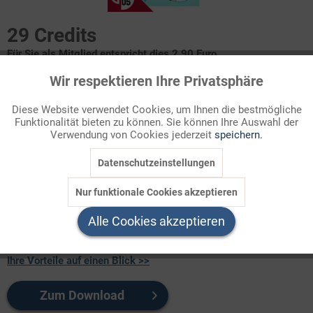
29 Credits
Für Sie als Mitglied entspricht dies 2,90 Euro.
Wir respektieren Ihre Privatsphäre
Aktiv
Funktionale
Seitenanzahl
4
Diese Website verwendet Cookies, um Ihnen die bestmögliche
Funktionalität bieten zu können. Sie können Ihre Auswahl der
Inaktiv
Marketing
Verwendung von Cookies jederzeit
speichern.
Themenbereich
Sachthemen
Datenschutzeinstellungen
Inaktiv
Tracking
Artificial Intelligence in the Fields of Literature, Art and
Nur funktionale Cookies akzeptieren
Work - to Praise or not to Praise?
Inaktiv
Service
Two sets of oral examinations
Alle Cookies akzeptieren
Ihre Vorteile auf einen Blick >>
Zum Download