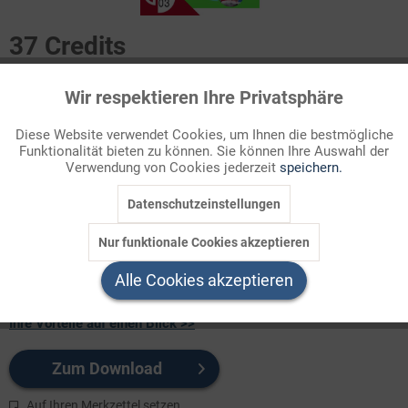
37 Credits
Für Sie als Mitglied entspricht dies 3,70 Euro.
Wir respektieren Ihre Privatsphäre
Aktiv
Funktionale
Seitenanzahl
Diese Website verwendet Cookies, um Ihnen die bestmögliche
5
Funktionalität bieten zu können. Sie können Ihre Auswahl der
Inaktiv
Marketing
Verwendung von Cookies jederzeit
speichern.
Themenbereich
Kultur und Gesellschaft
Datenschutzeinstellungen
Inaktiv
Tracking
Nur funktionale Cookies akzeptieren
New Approaches to Promoting Sustainable Tourism: How
Inaktiv
Service
holiday accommodation is getting greener
Alle Cookies akzeptieren
Ihre Vorteile auf einen Blick >>
Zum Download
Auf Ihren Merkzettel setzen