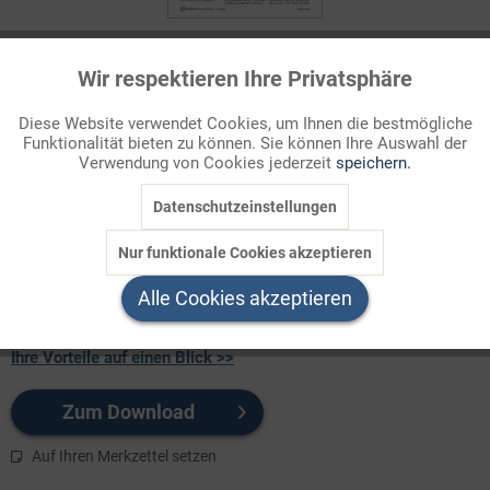
53 Credits
Wir respektieren Ihre Privatsphäre
Aktiv
Funktionale
Für Sie als Mitglied entspricht dies 5,30 Euro.
Diese Website verwendet Cookies, um Ihnen die bestmögliche
Themenbereich
Funktionalität bieten zu können. Sie können Ihre Auswahl der
Inaktiv
Marketing
Verwendung von Cookies jederzeit
speichern.
Sachthemen
Datenschutzeinstellungen
Die Materialien sollen Schülerinnen und Schüler dazu
Inaktiv
Tracking
motivieren, das Konzept der Globalisierung näher zu betrachten
Nur funktionale Cookies akzeptieren
und zu diskutieren. Den Anstoß dazu bietet eine Rede, aus der
Inaktiv
Service
sich die kritische Sic ...
Alle Cookies akzeptieren
Ihre Vorteile auf einen Blick >>
Zum Download
Auf Ihren Merkzettel setzen