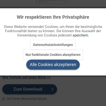
53 Credits
Wir respektieren Ihre Privatsphäre
Aktiv
Funktionale
Für Sie als Mitglied entspricht dies 5,30 Euro.
Diese Website verwendet Cookies, um Ihnen die bestmögliche
Themenbereich
Funktionalität bieten zu können. Sie können Ihre Auswahl der
Inaktiv
Marketing
Verwendung von Cookies jederzeit
speichern.
Sachthemen
Datenschutzeinstellungen
Die Unterrichtsmaterialien sollen ein Bewusstsein dafür
Inaktiv
Tracking
schaffen, welche Errungenschaft das grundlegende
Nur funktionale Cookies akzeptieren
Menschenrecht der Pressefreiheit bedeutet, und gleichermaßen
Inaktiv
Service
aufzeigen, dass es in vielen Lände ...
Alle Cookies akzeptieren
Ihre Vorteile auf einen Blick >>
Zum Download
Auf Ihren Merkzettel setzen