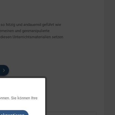
o hitzig und andauernd geführt wie
gemeinen und genmanipulierte
diesen Unterrichtsmaterialien setzen
Aktiv
önnen. Sie können Ihre
Inaktiv