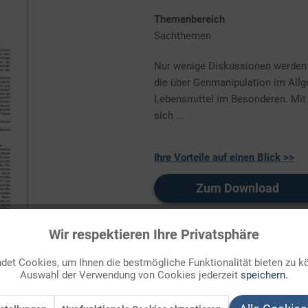
Themenbereich
Sachthemen
Nur wenige Diskussionen werden s
die über Genmanipulation im All
Lebensmittel im Besonderen. Mit 
sich ...
Ihre Vorteile auf einen Blick >>
Zum Download
Auf Ihren Merkzettel setzen
Wir respektieren Ihre Privatsphäre
et Cookies, um Ihnen die bestmögliche Funktionalität bieten zu k
Auswahl der Verwendung von Cookies jederzeit
speichern.