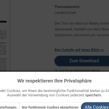
Themenbereich
Landeskunde
Der Text von Marcus Mabry, eine
Newsweek
, handelt von dem Wun
adoptieren, und kreist um versch
Ihre Vorteile auf einen Blick >>
Zum Download
Auf Ihren Merkzettel setzen
Wir respektieren Ihre Privatsphäre
et Cookies, um Ihnen die bestmögliche Funktionalität bieten zu k
Auswahl der Verwendung von Cookies jederzeit
speichern.
Alle Cookies
stellungen
Nur funktionale Cookies akzeptieren