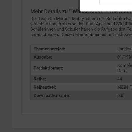
Tracking
Mehr Details zu ""Whose Kids?" - The Sout
Der Text von Marcus Mabry, einem der Südafrika-K
Service
verschiedene Probleme des Post-Apartheid-Südafrika
Schülerinnen und Schüler haben die Aufgabe den Text
unterscheiden. Diese Unterrichtseinheit ist inklusi
Themenbereich:
Landes
Ausgabe:
01/199
Komple
Produktformat:
Datei.
Reihe:
44
Reihentitel:
MEIN FA
Downloadvariante:
pdf