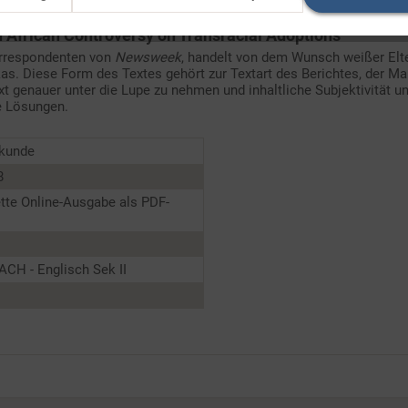
h African Controversy on Transracial Adoptions"
orrespondenten von
Newsweek
, handelt von dem Wunsch weißer Elte
s. Diese Form des Textes gehört zur Textart des Berichtes, der Ma
 genauer unter die Lupe zu nehmen und inhaltliche Subjektivität und
ve Lösungen.
kunde
8
tte Online-Ausgabe als PDF-
CH - Englisch Sek II