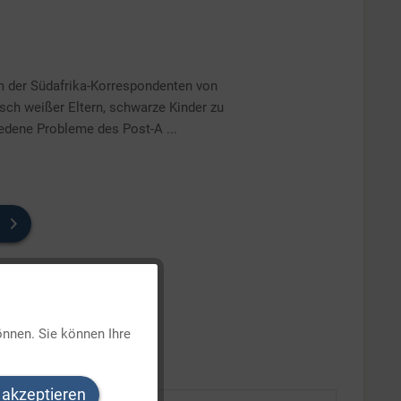
m der Südafrika-Korrespondenten von
sch weißer Eltern, schwarze Kinder zu
iedene Probleme des Post-A ...
Aktiv
önnen. Sie können Ihre
Inaktiv
 akzeptieren