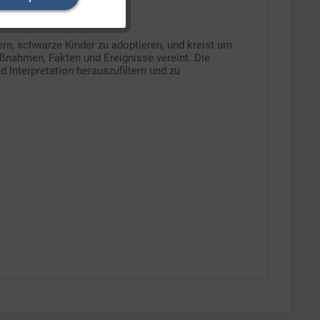
Inaktiv
rn, schwarze Kinder zu adoptieren, und kreist um
Inaktiv
ßnahmen, Fakten und Ereignisse vereint. Die
 Interpretation herauszufiltern und zu