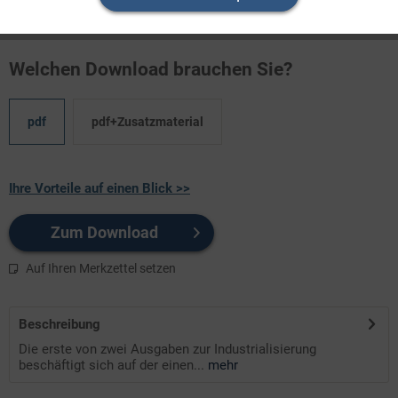
das „lange 19. Jahrhundert" geleg ...
Welchen Download brauchen Sie?
pdf
pdf+Zusatzmaterial
Ihre Vorteile auf einen Blick >>
Zum Download
Auf Ihren Merkzettel setzen
Beschreibung
Die erste von zwei Ausgaben zur Industrialisierung
beschäftigt sich auf der einen...
mehr