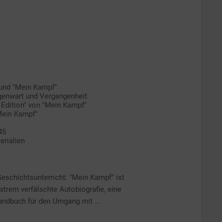
 und "Mein Kampf"
genwart und Vergangenheit
 Edition" von "Mein Kampf"
Mein Kampf"
45
erialien
eschichtsunterricht: "Mein Kampf" ist
extrem verfälschte Autobiografie, eine
ndbuch für den Umgang mit ...