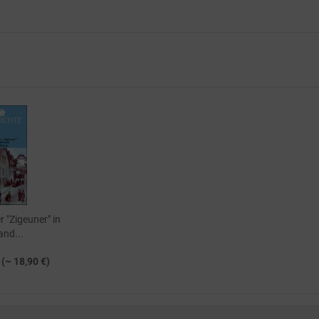
r "Zigeuner" in
and...
 (~ 18,90 €)