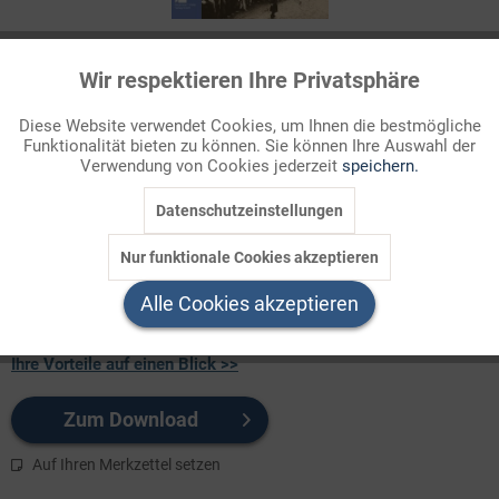
194 Credits
Wir respektieren Ihre Privatsphäre
Aktiv
Funktionale
Für Sie als Mitglied entspricht dies 19,40 Euro.
Diese Website verwendet Cookies, um Ihnen die bestmögliche
Themenbereich
Funktionalität bieten zu können. Sie können Ihre Auswahl der
Inaktiv
Marketing
Verwendung von Cookies jederzeit
speichern.
1900-1945
Datenschutzeinstellungen
Wirtschaftskrise, Präsidialkabinette und der Aufstieg der NSDAP
Inaktiv
Tracking
kennzeichnen den Beginn der 30er-Jahre in Deutschland.
Nur funktionale Cookies akzeptieren
Während die staatstragenden Kräfte immer geringere
Inaktiv
Service
Zustimmung fanden und selbst i ...
Alle Cookies akzeptieren
Ihre Vorteile auf einen Blick >>
Zum Download
Auf Ihren Merkzettel setzen