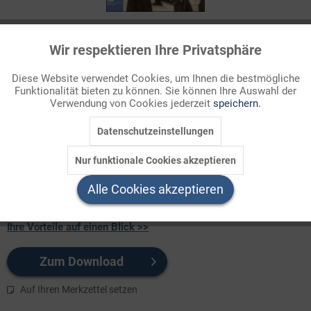
194 Credits
Wir respektieren Ihre Privatsphäre
Aktiv
Funktionale
Für Sie als Mitglied entspricht dies 19,40 Euro.
Diese Website verwendet Cookies, um Ihnen die bestmögliche
Themenbereich
Funktionalität bieten zu können. Sie können Ihre Auswahl der
Inaktiv
Marketing
Verwendung von Cookies jederzeit
speichern.
1900-1945
Datenschutzeinstellungen
Dass mit dem
30. Januar 1933
in der Tat eine neue Dimension
Inaktiv
Tracking
deutscher Politik angebrochen war, sollte schnell deutlich
Nur funktionale Cookies akzeptieren
werden: Bereits zwei Tage später löste Hindenburg auf Hitlers
Inaktiv
Service
Drängen den ...
Alle Cookies akzeptieren
Ihre Vorteile auf einen Blick >>
Zum Download
Auf Ihren Merkzettel setzen