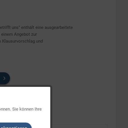
rifft uns" enthält eine ausgearbeitete
h einem Angebot zur
m Klausurvorschlag und
Aktiv
önnen. Sie können Ihre
Inaktiv