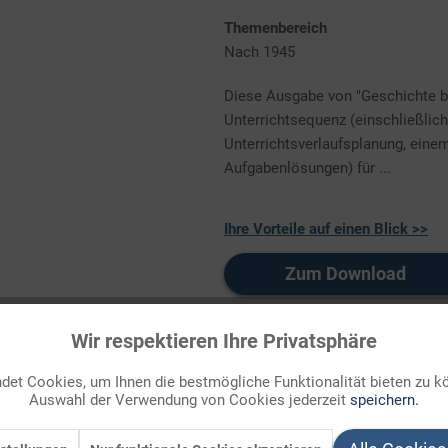
Themenbereich
Nach 1945
Diese Ausgabe von "Geschichte bet
Unterrichtsequenz (einschließlic
Unterrichtsverlaufsplanung, eine
Aufgabenlösungen) für ...
Ihre Vorteile auf einen Blick >>
Zum Download
Auf Ihren Merkzettel setzen
Wir respektieren Ihre Privatsphäre
et Cookies, um Ihnen die bestmögliche Funktionalität bieten zu k
Auswahl der Verwendung von Cookies jederzeit
speichern.