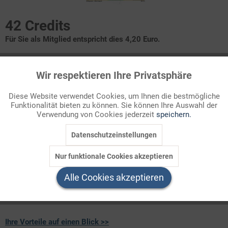
42 Credits
Für Sie als Mitglied entspricht dies 4,20 Euro.
Infografik Nr. 346119
Wir respektieren Ihre Privatsphäre
Aktiv
Funktionale
Am Stamm der deutschen Industrie wachsen viele kräftige
Diese Website verwendet Cookies, um Ihnen die bestmögliche
Zweige. Immer noch. Welche Branchen erzielen die höchsten
Funktionalität bieten zu können. Sie können Ihre Auswahl der
Inaktiv
Marketing
Umsätze? Ein ausdrucksstarkes ZAHLENBILD informiert über
Verwendung von Cookies jederzeit
speichern.
das Kernstück unserer Wirtschaft.
Datenschutzeinstellungen
Inaktiv
Tracking
Welchen Download brauchen Sie?
Nur funktionale Cookies akzeptieren
Inaktiv
Service
Alle Cookies akzeptieren
color
s/w-Version
Ihre Vorteile auf einen Blick >>