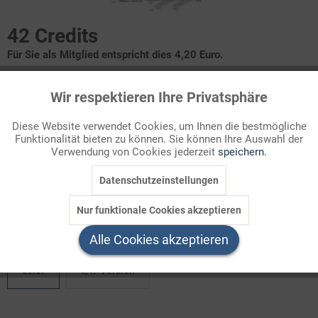
42 Credits
Für Sie als Mitglied entspricht dies 4,20 Euro.
Infografik Nr. 370458
Wir respektieren Ihre Privatsphäre
Aktiv
Funktionale
Kernkraftwerke: Stilllegung und Rückbau
Diese Website verwendet Cookies, um Ihnen die bestmögliche
Funktionalität bieten zu können. Sie können Ihre Auswahl der
Inaktiv
Marketing
Verwendung von Cookies jederzeit
speichern.
Unter dem Eindruck der Kraftwerkskatastrophe von Fukushima
beschloss die deutsche Bundesregierung 2011 den
Datenschutzeinstellungen
Inaktiv
Tracking
beschleunigten Ausstieg aus der Kerne ...
Nur funktionale Cookies akzeptieren
Inaktiv
Welchen Download brauchen Sie?
Service
Alle Cookies akzeptieren
color
s/w-Version