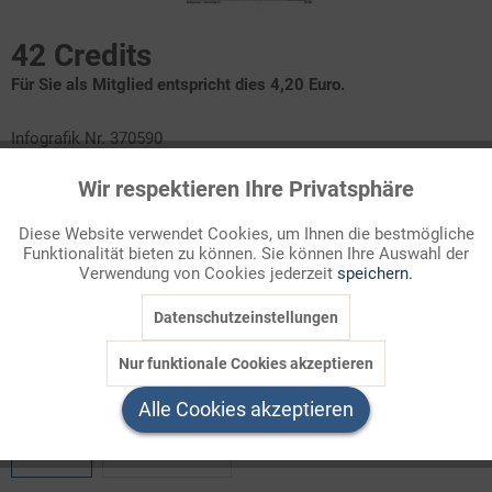
42 Credits
Für Sie als Mitglied entspricht dies 4,20 Euro.
Infografik Nr. 370590
Wir respektieren Ihre Privatsphäre
Bis 2030 soll der Anteil der Erneuerbaren Energien an der
Aktiv
Funktionale
Stromerzeugung in Deutschland auf 80% steigen. Noch fehlt es
Diese Website verwendet Cookies, um Ihnen die bestmögliche
an Übertragungsleitungen und Speicherkapazitäten, aber das
Funktionalität bieten zu können. Sie können Ihre Auswahl der
Inaktiv
Marketing
Ziel liegt schon in erreichbarer Nähe. Verfolgen Sie im
Verwendung von Cookies jederzeit
speichern.
ZAHLENBILD, wie sich der Beitrag der Erneuerbaren seit 1990
Datenschutzeinstellungen
entwickelt hat!
Inaktiv
Tracking
Nur funktionale Cookies akzeptieren
Welchen Download brauchen Sie?
Inaktiv
Service
Alle Cookies akzeptieren
color
s/w-Version