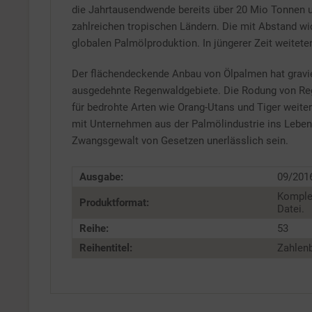
die Jahrtausendwende bereits über 20 Mio Tonnen u
zahlreichen tropischen Ländern. Die mit Abstand w
globalen Palmölproduktion. In jüngerer Zeit weitete
Der flächendeckende Anbau von Ölpalmen hat grav
ausgedehnte Regenwaldgebiete. Die Rodung von Rege
für bedrohte Arten wie Orang-Utans und Tiger weit
mit Unternehmen aus der Palmölindustrie ins Leben 
Zwangsgewalt von Gesetzen unerlässlich sein.
Ausgabe:
09/201
Komple
Produktformat:
Datei.
Reihe:
53
Reihentitel:
Zahlenb