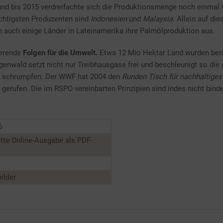
nd bis 2015 verdreifachte sich die Produktionsmenge noch einmal (
ichtigsten Produzenten sind
Indonesien
und
Malaysia.
Allein auf die
n auch einige Länder in Lateinamerika ihre Palmölproduktion aus.
ierende
Folgen für die Umwelt.
Etwa 12 Mio Hektar Land wurden berei
nwald setzt nicht nur Treibhausgase frei und beschleunigt so die
er schrumpfen. Der WWF hat 2004 den
Runden Tisch für nachhaltige
gerufen. Die im RSPO vereinbarten Prinzipien sind indes nicht bind
6
tte Online-Ausgabe als PDF-
ilder