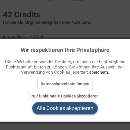
42 Credits
Für Sie als Mitglied entspricht dies 4,20 Euro.
Infografik Nr. 707103
Wir respektieren Ihre Privatsphäre
In einer Reihe von "wenn, dann"-Berechnungen fragt das
Aktiv
Funktionale
Europäische Statistikamt danach, wie sich die EU-Bevölkerung
Diese Website verwendet Cookies, um Ihnen die bestmögliche
bis zum Ende des Jahrhunderts weiterentwickeln könnte. Das
Funktionalität bieten zu können. Sie können Ihre Auswahl der
Inaktiv
Marketing
Grundszenario ergibt einen Rückgang um 12 % gegenüber 2025.
Verwendung von Cookies jederzeit
speichern.
Vergleichen Sie, wie die einzelnen EU-Länder dabei
Datenschutzeinstellungen
abschneiden!
Inaktiv
Tracking
Nur funktionale Cookies akzeptieren
Welchen Download brauchen Sie?
Inaktiv
Service
Alle Cookies akzeptieren
color
s/w-Version